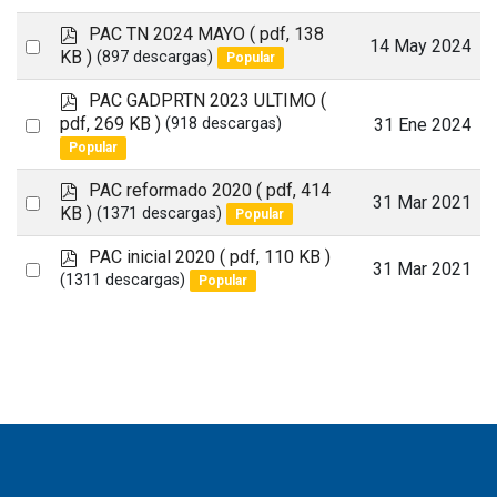
p
PAC TN 2024 MAYO
( pdf, 138
Select
14 May 2024
d
KB )
(897 descargas)
Popular
an
f
p
PAC GADPRTN 2023 ULTIMO
(
item
d
Select
pdf, 269 KB )
31 Ene 2024
(918 descargas)
f
Popular
an
item
p
PAC reformado 2020
( pdf, 414
Select
31 Mar 2021
d
KB )
(1371 descargas)
Popular
an
f
p
PAC inicial 2020
( pdf, 110 KB )
item
Select
31 Mar 2021
d
(1311 descargas)
Popular
an
f
item