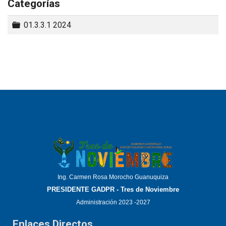
Categorías
Carpeta
01.3.3.1 2024
Ing. Carmen Rosa Morocho Guanuquiza
PRESIDENTE GADPR - Tres de Noviembre
Administración 2023 -2027
Enlaces Directos