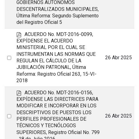
GOBIERNOS AUTÓNOMOS
an
DESCENTRALIZADOS MUNICIPALES,
item
Última Reforma: Segundo Suplemento
del Registro Oficial 5
p
ACUERDO No. MDT-2016-0099,
d
EXPÍDENSE EL ACUERDO
f
MINISTERIAL POR EL CUAL SE
INSTRUMENTAN LAS NORMAS QUE
Select
26 Abr 2025
REGULAN EL CÁLCULO DE LA
an
JUBILACIÓN PATRONAL, Última
item
Reforma: Registro Oficial 263, 15-VI-
2018
p
ACUERDO No. MDT-2016-0156,
d
EXPÍDENSE LAS DIRECTRICES PARA
f
MODIFICAR E INCORPORAR EN LOS
DESCRIPTIVOS DE PUESTOS LOS
Select
26 Abr 2025
PERFILES PROFESIONALES DE
an
TÉCNICOS Y TECNÓLOGOS
item
SUPERIORES, Registro Oficial No. 799
, 18 de Julio 2016