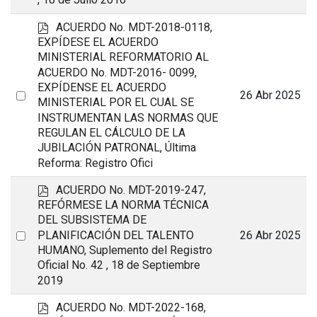
p
ACUERDO No. MDT-2018-0118,
d
EXPÍDESE EL ACUERDO
f
MINISTERIAL REFORMATORIO AL
ACUERDO No. MDT-2016- 0099,
EXPÍDENSE EL ACUERDO
Select
26 Abr 2025
MINISTERIAL POR EL CUAL SE
an
INSTRUMENTAN LAS NORMAS QUE
item
REGULAN EL CÁLCULO DE LA
JUBILACIÓN PATRONAL, Última
Reforma: Registro Ofici
p
ACUERDO No. MDT-2019-247,
d
REFÓRMESE LA NORMA TÉCNICA
f
DEL SUBSISTEMA DE
Select
26 Abr 2025
PLANIFICACIÓN DEL TALENTO
HUMANO, Suplemento del Registro
an
Oficial No. 42 , 18 de Septiembre
item
2019
p
ACUERDO No. MDT-2022-168,