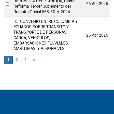
d
REPÚBLICA DEL ECUADOR, Última
Select
26 Abr 2025
f
Reforma: Tercer Suplemento del
an
Registro Oficial 568, 30-V-2024
item
p
CONVENIO ENTRE COLOMBIA Y
d
ECUADOR SOBRE TRANSITO Y
f
TRANSPORTE DE PERSONAS,
Select
26 Abr 2025
CARGA, VEHICULOS,
an
EMBARCACIONES FLUVIALES,
MARITIMAS, Y AERONA VES.
item
1
2
3
»