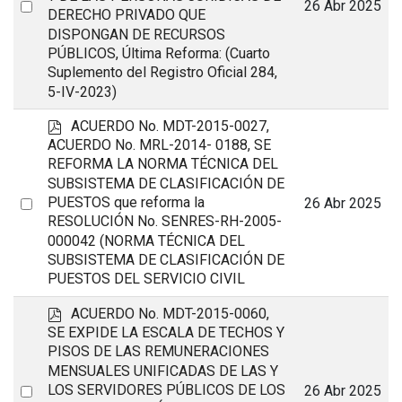
Select
26 Abr 2025
DERECHO PRIVADO QUE
an
DISPONGAN DE RECURSOS
item
PÚBLICOS, Última Reforma: (Cuarto
Suplemento del Registro Oficial 284,
5-IV-2023)
p
ACUERDO No. MDT-2015-0027,
d
ACUERDO No. MRL-2014- 0188, SE
f
REFORMA LA NORMA TÉCNICA DEL
SUBSISTEMA DE CLASIFICACIÓN DE
Select
PUESTOS que reforma la
26 Abr 2025
RESOLUCIÓN No. SENRES-RH-2005-
an
000042 (NORMA TÉCNICA DEL
item
SUBSISTEMA DE CLASIFICACIÓN DE
PUESTOS DEL SERVICIO CIVIL
p
ACUERDO No. MDT-2015-0060,
d
SE EXPIDE LA ESCALA DE TECHOS Y
f
PISOS DE LAS REMUNERACIONES
MENSUALES UNIFICADAS DE LAS Y
Select
LOS SERVIDORES PÚBLICOS DE LOS
26 Abr 2025