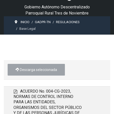
Gobierno Autónomo Descentralizado
Parroquial Rural Tres de Noviembre
INICIO
GADPR-TN
REGULACIONES
Base Legal
Descarga seleccionada
p
ACUERDO No. 004-CG-2023,
d
NORMAS DE CONTROL INTERNO
f
PARA LAS ENTIDADES,
ORGANISMOS DEL SECTOR PÚBLICO
Y DE LAS PERSONAS JURÍDICAS DE