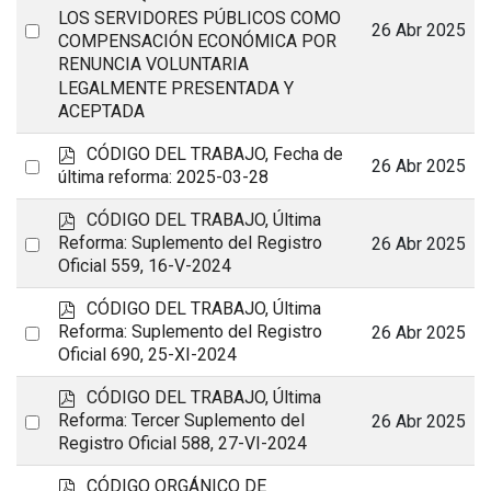
LOS SERVIDORES PÚBLICOS COMO
Select
26 Abr 2025
COMPENSACIÓN ECONÓMICA POR
an
RENUNCIA VOLUNTARIA
item
LEGALMENTE PRESENTADA Y
ACEPTADA
p
CÓDIGO DEL TRABAJO, Fecha de
Select
26 Abr 2025
d
última reforma: 2025-03-28
an
f
p
CÓDIGO DEL TRABAJO, Última
item
d
Select
Reforma: Suplemento del Registro
26 Abr 2025
f
Oficial 559, 16-V-2024
an
item
p
CÓDIGO DEL TRABAJO, Última
d
Select
Reforma: Suplemento del Registro
26 Abr 2025
f
Oficial 690, 25-XI-2024
an
item
p
CÓDIGO DEL TRABAJO, Última
d
Select
Reforma: Tercer Suplemento del
26 Abr 2025
f
Registro Oficial 588, 27-VI-2024
an
item
p
CÓDIGO ORGÁNICO DE