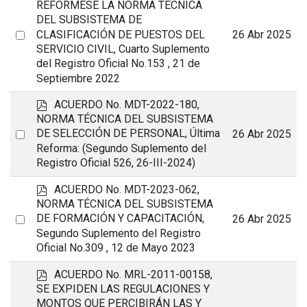
d
REFÓRMESE LA NORMA TÉCNICA
f
DEL SUBSISTEMA DE
Select
26 Abr 2025
CLASIFICACIÓN DE PUESTOS DEL
SERVICIO CIVIL, Cuarto Suplemento
an
del Registro Oficial No.153 , 21 de
item
Septiembre 2022
p
ACUERDO No. MDT-2022-180,
d
NORMA TÉCNICA DEL SUBSISTEMA
f
Select
DE SELECCIÓN DE PERSONAL, Última
26 Abr 2025
Reforma: (Segundo Suplemento del
an
Registro Oficial 526, 26-III-2024)
item
p
ACUERDO No. MDT-2023-062,
d
NORMA TÉCNICA DEL SUBSISTEMA
f
Select
DE FORMACIÓN Y CAPACITACIÓN,
26 Abr 2025
Segundo Suplemento del Registro
an
Oficial No.309 , 12 de Mayo 2023
item
p
ACUERDO No. MRL-2011-00158,
d
SE EXPIDEN LAS REGULACIONES Y
f
MONTOS QUE PERCIBIRÁN LAS Y