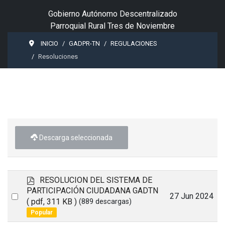
Gobierno Autónomo Descentralizado
Parroquial Rural Tres de Noviembre
INICIO
GADPR-TN
REGULACIONES
Resoluciones
Descarga seleccionada
p
RESOLUCION DEL SISTEMA DE
d
PARTICIPACIÓN CIUDADANA GADTN
Select
27 Jun 2024
f
( pdf, 311 KB )
(889 descargas)
an
Popular
item