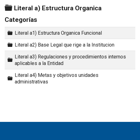
Carpeta
Literal a) Estructura Organica
Categorías
Carpeta
Literal a1) Estructura Organica Funcional
Carpeta
Literal a2) Base Legal que rige a la Institucion
Literal a3) Regulaciones y procedimientos internos
Carpeta
aplicables a la Entidad
Literal a4) Metas y objetivos unidades
Carpeta
administrativas