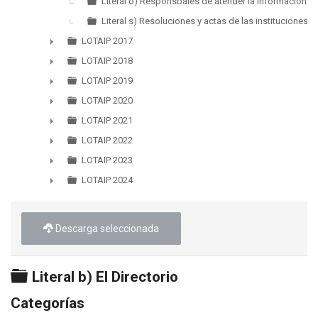
Literal o) Responsbales de atender la informacion p
Literal s) Resoluciones y actas de las instituciones
LOTAIP 2017
►
LOTAIP 2018
►
LOTAIP 2019
►
LOTAIP 2020
►
LOTAIP 2021
►
LOTAIP 2022
►
LOTAIP 2023
►
LOTAIP 2024
►
Descarga seleccionada
Carpeta
Literal b) El Directorio
Categorías