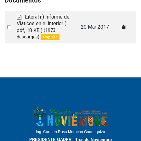
Documentos
p
Literal n) Informe de
d
Viaticos en el interior
(
Select
20 Mar 2017
f
pdf, 10 KB )
(1973
an
descargas)
Popular
item
Ing. Carmen Rosa Morocho Guanuquiza
PRESIDENTE GADPR - Tres de Noviembre