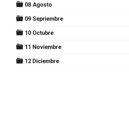
Carpeta
08 Agosto
Carpeta
09 Sepriembre
Carpeta
10 Octubre
Carpeta
11 Noviembre
Carpeta
12 Diciembre