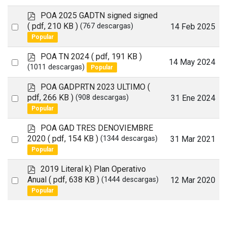
p
POA 2025 GADTN signed signed
d
Select
( pdf, 210 KB )
14 Feb 2025
(767 descargas)
f
Popular
an
item
p
POA TN 2024
( pdf, 191 KB )
Select
14 May 2024
d
(1011 descargas)
Popular
an
f
p
POA GADPRTN 2023 ULTIMO
(
item
d
Select
pdf, 266 KB )
31 Ene 2024
(908 descargas)
f
Popular
an
item
p
POA GAD TRES DENOVIEMBRE
d
Select
2020
( pdf, 154 KB )
31 Mar 2021
(1344 descargas)
f
Popular
an
item
p
2019 Literal k) Plan Operativo
d
Select
Anual
( pdf, 638 KB )
12 Mar 2020
(1444 descargas)
f
Popular
an
item