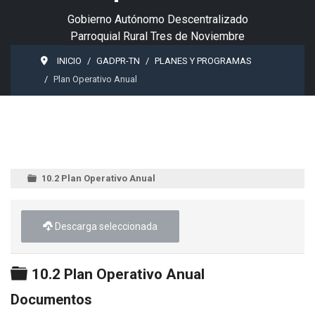
Gobierno Autónomo Descentralizado
Parroquial Rural Tres de Noviembre
INICIO
GADPR-TN
PLANES Y PROGRAMAS
Plan Operativo Anual
10.2 Plan Operativo Anual
Descarga seleccionada
Carpeta
10.2 Plan Operativo Anual
Documentos